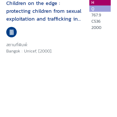
Children on the edge :
H
Q
protecting children from sexual
767.9
exploitation and trafficking in
C536
East Asia and the Pacific
2000
สถานที่พิมพ์:
Bangok : Unicef, [2000].