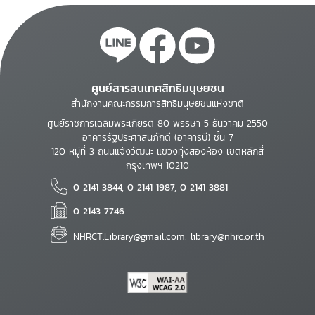
ศูนย์สารสนเทศสิทธิมนุษยชน
สำนักงานคณะกรรมการสิทธิมนุษยชนแห่งชาติ
ศูนย์ราชการเฉลิมพระเกียรติ 80 พรรษา 5 ธันวาคม 2550
อาคารรัฐประศาสนภักดี (อาคารบี) ชั้น 7
120 หมู่ที่ 3 ถนนแจ้งวัฒนะ แขวงทุ่งสองห้อง เขตหลักสี่
กรุงเทพฯ 10210
0 2141 3844, 0 2141 1987, 0 2141 3881
0 2143 7746
NHRCT.Library@gmail.com; library@nhrc.or.th