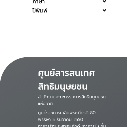
ภาษา
ปีพิมพ์
ศูนย์สารสนเทศ
สิทธิมนุษยชน
สำนักงานคณะกรรมการสิทธิมนุษยชน
แห่งชาติ
ศูนย์ราชการเฉลิมพระเกียรติ 80
พรรษา 5 ธันวาคม 2550
อาคารรัฐประศาสนภักดี (อาคารบี) ชั้น