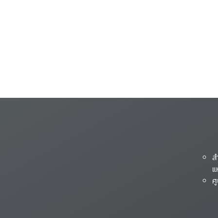
ส
แ
ศ