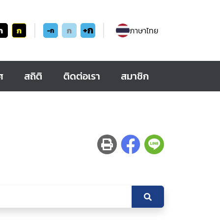
+ก
ก
ก
ก
ภาษาไทย
-ก
ศ
สถิติ
ติดต่อเรา
สมาชิก