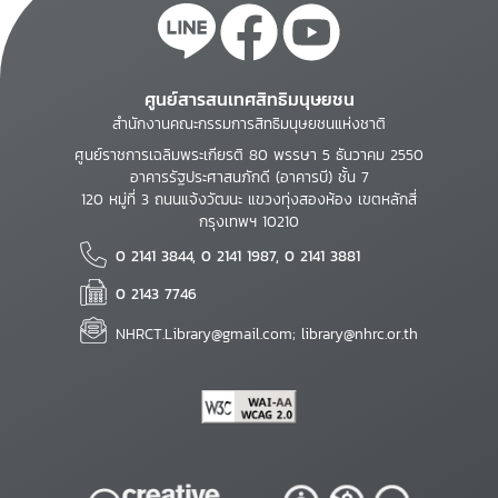
ศูนย์สารสนเทศสิทธิมนุษยชน
สำนักงานคณะกรรมการสิทธิมนุษยชนแห่งชาติ
ศูนย์ราชการเฉลิมพระเกียรติ 80 พรรษา 5 ธันวาคม 2550
อาคารรัฐประศาสนภักดี (อาคารบี) ชั้น 7
120 หมู่ที่ 3 ถนนแจ้งวัฒนะ แขวงทุ่งสองห้อง เขตหลักสี่
กรุงเทพฯ 10210
0 2141 3844, 0 2141 1987, 0 2141 3881
0 2143 7746
NHRCT.Library@gmail.com; library@nhrc.or.th