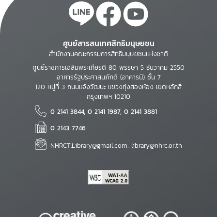
ศูนย์สารสนเทศสิทธิมนุษยชน
สำนักงานคณะกรรมการสิทธิมนุษยชนแห่งชาติ
ศูนย์ราชการเฉลิมพระเกียรติ 80 พรรษา 5 ธันวาคม 2550
อาคารรัฐประศาสนภักดี (อาคารบี) ชั้น 7
120 หมู่ที่ 3 ถนนแจ้งวัฒนะ แขวงทุ่งสองห้อง เขตหลักสี่
กรุงเทพฯ 10210
0 2141 3844, 0 2141 1987, 0 2141 3881
0 2143 7746
NHRCT.Library@gmail.com; library@nhrc.or.th