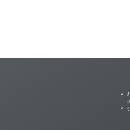
ส
แ
ศ