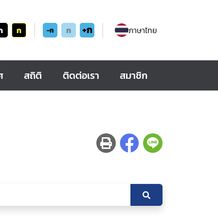
+ก
ก
ก
ก
ภาษาไทย
-ก
ศ
สถิติ
ติดต่อเรา
สมาชิก