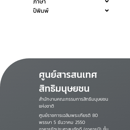
ภาษา
ปีพิมพ์
ศูนย์สารสนเทศ
สิทธิมนุษยชน
สำนักงานคณะกรรมการสิทธิมนุษยชน
แห่งชาติ
ศูนย์ราชการเฉลิมพระเกียรติ 80
พรรษา 5 ธันวาคม 2550
อาคารรัฐประศาสนภักดี (อาคารบี) ชั้น