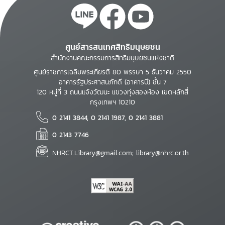
ศูนย์สารสนเทศสิทธิมนุษยชน
สำนักงานคณะกรรมการสิทธิมนุษยชนแห่งชาติ
ศูนย์ราชการเฉลิมพระเกียรติ 80 พรรษา 5 ธันวาคม 2550
อาคารรัฐประศาสนภักดี (อาคารบี) ชั้น 7
120 หมู่ที่ 3 ถนนแจ้งวัฒนะ แขวงทุ่งสองห้อง เขตหลักสี่
กรุงเทพฯ 10210
0 2141 3844, 0 2141 1987, 0 2141 3881
0 2143 7746
NHRCT.Library@gmail.com; library@nhrc.or.th