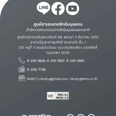
ศูนย์สารสนเทศสิทธิมนุษยชน
สำนักงานคณะกรรมการสิทธิมนุษยชนแห่งชาติ
ศูนย์ราชการเฉลิมพระเกียรติ 80 พรรษา 5 ธันวาคม 2550
อาคารรัฐประศาสนภักดี (อาคารบี) ชั้น 7
120 หมู่ที่ 3 ถนนแจ้งวัฒนะ แขวงทุ่งสองห้อง เขตหลักสี่
กรุงเทพฯ 10210
0 2141 3844, 0 2141 1987, 0 2141 3881
0 2143 7746
NHRCT.Library@gmail.com; library@nhrc.or.th