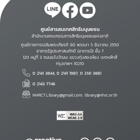
ศูนย์สารสนเทศสิทธิมนุษยชน
สำนักงานคณะกรรมการสิทธิมนุษยชนแห่งชาติ
ศูนย์ราชการเฉลิมพระเกียรติ 80 พรรษา 5 ธันวาคม 2550
อาคารรัฐประศาสนภักดี (อาคารบี) ชั้น 7
120 หมู่ที่ 3 ถนนแจ้งวัฒนะ แขวงทุ่งสองห้อง เขตหลักสี่
กรุงเทพฯ 10210
0 2141 3844, 0 2141 1987, 0 2141 3881
0 2143 7746
NHRCT.Library@gmail.com; library@nhrc.or.th