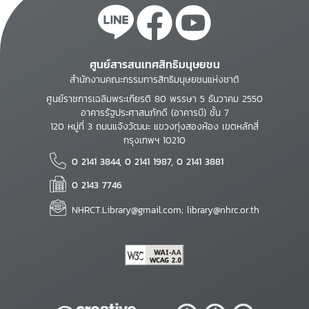
ศูนย์สารสนเทศสิทธิมนุษยชน
สำนักงานคณะกรรมการสิทธิมนุษยชนแห่งชาติ
ศูนย์ราชการเฉลิมพระเกียรติ 80 พรรษา 5 ธันวาคม 2550
อาคารรัฐประศาสนภักดี (อาคารบี) ชั้น 7
120 หมู่ที่ 3 ถนนแจ้งวัฒนะ แขวงทุ่งสองห้อง เขตหลักสี่
กรุงเทพฯ 10210
0 2141 3844, 0 2141 1987, 0 2141 3881
0 2143 7746
NHRCT.Library@gmail.com; library@nhrc.or.th