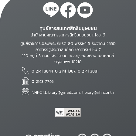
ศูนย์สารสนเทศสิทธิมนุษยชน
สำนักงานคณะกรรมการสิทธิมนุษยชนแห่งชาติ
ศูนย์ราชการเฉลิมพระเกียรติ 80 พรรษา 5 ธันวาคม 2550
อาคารรัฐประศาสนภักดี (อาคารบี) ชั้น 7
120 หมู่ที่ 3 ถนนแจ้งวัฒนะ แขวงทุ่งสองห้อง เขตหลักสี่
กรุงเทพฯ 10210
0 2141 3844, 0 2141 1987, 0 2141 3881
0 2143 7746
NHRCT.Library@gmail.com; library@nhrc.or.th