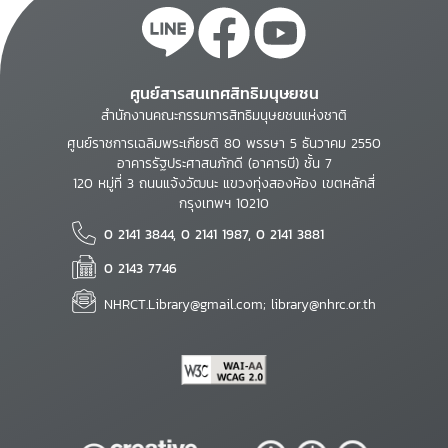
ศูนย์สารสนเทศสิทธิมนุษยชน
สำนักงานคณะกรรมการสิทธิมนุษยชนแห่งชาติ
ศูนย์ราชการเฉลิมพระเกียรติ 80 พรรษา 5 ธันวาคม 2550
อาคารรัฐประศาสนภักดี (อาคารบี) ชั้น 7
120 หมู่ที่ 3 ถนนแจ้งวัฒนะ แขวงทุ่งสองห้อง เขตหลักสี่
กรุงเทพฯ 10210
0 2141 3844, 0 2141 1987, 0 2141 3881
0 2143 7746
NHRCT.Library@gmail.com; library@nhrc.or.th