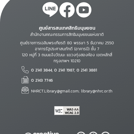
ศูนย์สารสนเทศสิทธิมนุษยชน
สำนักงานคณะกรรมการสิทธิมนุษยชนแห่งชาติ
ศูนย์ราชการเฉลิมพระเกียรติ 80 พรรษา 5 ธันวาคม 2550
อาคารรัฐประศาสนภักดี (อาคารบี) ชั้น 7
120 หมู่ที่ 3 ถนนแจ้งวัฒนะ แขวงทุ่งสองห้อง เขตหลักสี่
กรุงเทพฯ 10210
0 2141 3844, 0 2141 1987, 0 2141 3881
0 2143 7746
NHRCT.Library@gmail.com; library@nhrc.or.th