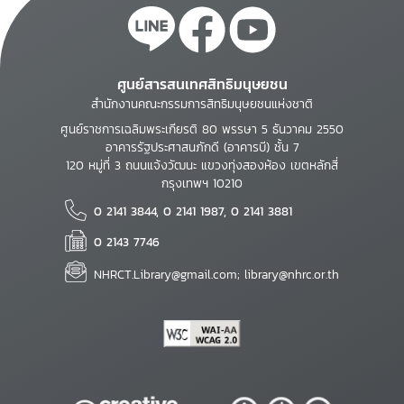
ศูนย์สารสนเทศสิทธิมนุษยชน
สำนักงานคณะกรรมการสิทธิมนุษยชนแห่งชาติ
ศูนย์ราชการเฉลิมพระเกียรติ 80 พรรษา 5 ธันวาคม 2550
อาคารรัฐประศาสนภักดี (อาคารบี) ชั้น 7
120 หมู่ที่ 3 ถนนแจ้งวัฒนะ แขวงทุ่งสองห้อง เขตหลักสี่
กรุงเทพฯ 10210
0 2141 3844, 0 2141 1987, 0 2141 3881
0 2143 7746
NHRCT.Library@gmail.com; library@nhrc.or.th