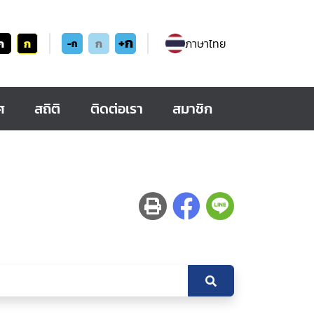
+ก
ก
ก
ก
ภาษาไทย
-ก
ศ
สถิติ
ติดต่อเรา
สมาชิก