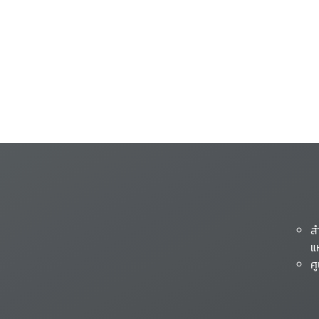
ส
แ
ศ