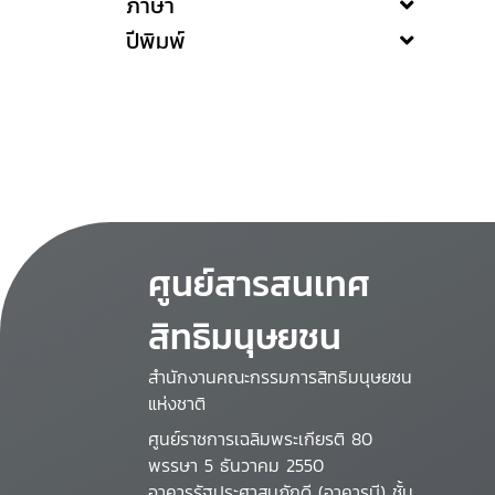
ภาษา
ปีพิมพ์
ศูนย์สารสนเทศ
สิทธิมนุษยชน
สำนักงานคณะกรรมการสิทธิมนุษยชน
แห่งชาติ
ศูนย์ราชการเฉลิมพระเกียรติ 80
พรรษา 5 ธันวาคม 2550
อาคารรัฐประศาสนภักดี (อาคารบี) ชั้น