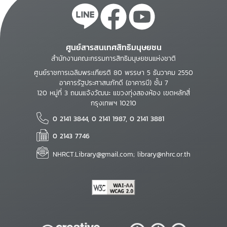
ศูนย์สารสนเทศสิทธิมนุษยชน
สำนักงานคณะกรรมการสิทธิมนุษยชนแห่งชาติ
ศูนย์ราชการเฉลิมพระเกียรติ 80 พรรษา 5 ธันวาคม 2550
อาคารรัฐประศาสนภักดี (อาคารบี) ชั้น 7
120 หมู่ที่ 3 ถนนแจ้งวัฒนะ แขวงทุ่งสองห้อง เขตหลักสี่
กรุงเทพฯ 10210
0 2141 3844, 0 2141 1987, 0 2141 3881
0 2143 7746
NHRCT.Library@gmail.com; library@nhrc.or.th