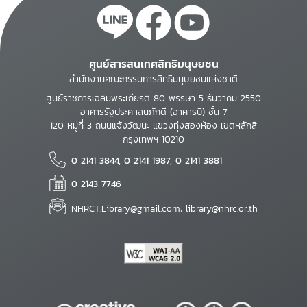
ศูนย์สารสนเทศสิทธิมนุษยชน
สำนักงานคณะกรรมการสิทธิมนุษยชนแห่งชาติ
ศูนย์ราชการเฉลิมพระเกียรติ 80 พรรษา 5 ธันวาคม 2550
อาคารรัฐประศาสนภักดี (อาคารบี) ชั้น 7
120 หมู่ที่ 3 ถนนแจ้งวัฒนะ แขวงทุ่งสองห้อง เขตหลักสี่
กรุงเทพฯ 10210
0 2141 3844, 0 2141 1987, 0 2141 3881
0 2143 7746
NHRCT.Library@gmail.com; library@nhrc.or.th