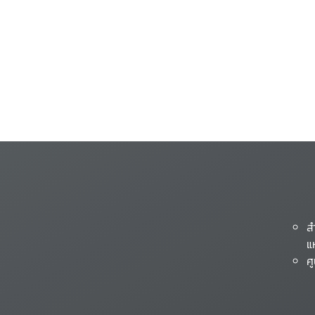
ส
แ
ศ