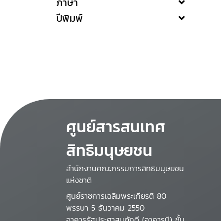
ภาษา
ปีพิมพ์
ศูนย์สารสนเทศ
สิทธิมนุษยชน
สำนักงานคณะกรรมการสิทธิมนุษยชน
แห่งชาติ
ศูนย์ราชการเฉลิมพระเกียรติ 80
พรรษา 5 ธันวาคม 2550
อาคารรัฐประศาสนภักดี (อาคารบี) ชั้น