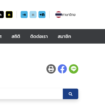
+ก
ก
ก
ก
ภาษาไทย
-ก
ศ
สถิติ
ติดต่อเรา
สมาชิก