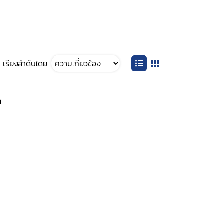
เรียงลำดับโดย
ล