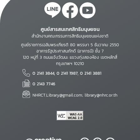
ศูนย์สารสนเทศสิทธิมนุษยชน
สำนักงานคณะกรรมการสิทธิมนุษยชนแห่งชาติ
ศูนย์ราชการเฉลิมพระเกียรติ 80 พรรษา 5 ธันวาคม 2550
อาคารรัฐประศาสนภักดี (อาคารบี) ชั้น 7
120 หมู่ที่ 3 ถนนแจ้งวัฒนะ แขวงทุ่งสองห้อง เขตหลักสี่
กรุงเทพฯ 10210
0 2141 3844, 0 2141 1987, 0 2141 3881
0 2143 7746
NHRCT.Library@gmail.com; library@nhrc.or.th