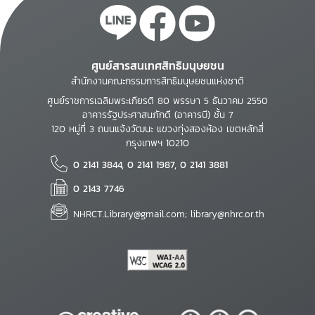
ศูนย์สารสนเทศสิทธิมนุษยชน
สำนักงานคณะกรรมการสิทธิมนุษยชนแห่งชาติ
ศูนย์ราชการเฉลิมพระเกียรติ 80 พรรษา 5 ธันวาคม 2550
อาคารรัฐประศาสนภักดี (อาคารบี) ชั้น 7
120 หมู่ที่ 3 ถนนแจ้งวัฒนะ แขวงทุ่งสองห้อง เขตหลักสี่
กรุงเทพฯ 10210
0 2141 3844, 0 2141 1987, 0 2141 3881
0 2143 7746
NHRCT.Library@gmail.com; library@nhrc.or.th