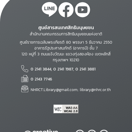
ศูนย์สารสนเทศสิทธิมนุษยชน
สำนักงานคณะกรรมการสิทธิมนุษยชนแห่งชาติ
ศูนย์ราชการเฉลิมพระเกียรติ 80 พรรษา 5 ธันวาคม 2550
อาคารรัฐประศาสนภักดี (อาคารบี) ชั้น 7
120 หมู่ที่ 3 ถนนแจ้งวัฒนะ แขวงทุ่งสองห้อง เขตหลักสี่
กรุงเทพฯ 10210
0 2141 3844, 0 2141 1987, 0 2141 3881
0 2143 7746
NHRCT.Library@gmail.com; library@nhrc.or.th