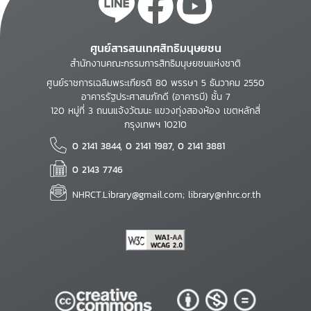
ศูนย์สารสนเทศสิทธิมนุษยชน
สำนักงานคณะกรรมการสิทธิมนุษยชนแห่งชาติ
ศูนย์ราชการเฉลิมพระเกียรติ 80 พรรษา 5 ธันวาคม 2550
อาคารรัฐประศาสนภักดี (อาคารบี) ชั้น 7
120 หมู่ที่ 3 ถนนแจ้งวัฒนะ แขวงทุ่งสองห้อง เขตหลักสี่
กรุงเทพฯ 10210
0 2141 3844, 0 2141 1987, 0 2141 3881
0 2143 7746
NHRCT.Library@gmail.com; library@nhrc.or.th