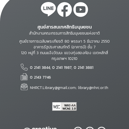
ศูนย์สารสนเทศสิทธิมนุษยชน
สำนักงานคณะกรรมการสิทธิมนุษยชนแห่งชาติ
ศูนย์ราชการเฉลิมพระเกียรติ 80 พรรษา 5 ธันวาคม 2550
อาคารรัฐประศาสนภักดี (อาคารบี) ชั้น 7
120 หมู่ที่ 3 ถนนแจ้งวัฒนะ แขวงทุ่งสองห้อง เขตหลักสี่
กรุงเทพฯ 10210
0 2141 3844, 0 2141 1987, 0 2141 3881
0 2143 7746
NHRCT.Library@gmail.com; library@nhrc.or.th