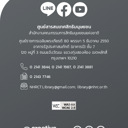
ศูนย์สารสนเทศสิทธิมนุษยชน
สำนักงานคณะกรรมการสิทธิมนุษยชนแห่งชาติ
ศูนย์ราชการเฉลิมพระเกียรติ 80 พรรษา 5 ธันวาคม 2550
อาคารรัฐประศาสนภักดี (อาคารบี) ชั้น 7
120 หมู่ที่ 3 ถนนแจ้งวัฒนะ แขวงทุ่งสองห้อง เขตหลักสี่
กรุงเทพฯ 10210
0 2141 3844, 0 2141 1987, 0 2141 3881
0 2143 7746
NHRCT.Library@gmail.com; library@nhrc.or.th