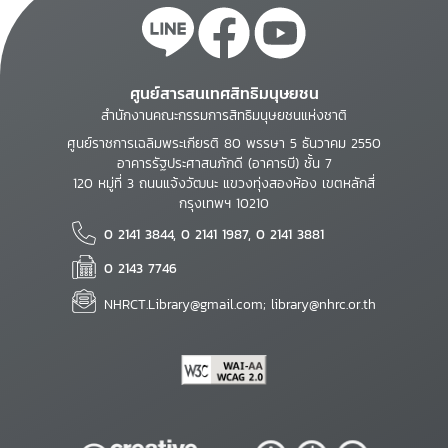
ศูนย์สารสนเทศสิทธิมนุษยชน
สำนักงานคณะกรรมการสิทธิมนุษยชนแห่งชาติ
ศูนย์ราชการเฉลิมพระเกียรติ 80 พรรษา 5 ธันวาคม 2550
อาคารรัฐประศาสนภักดี (อาคารบี) ชั้น 7
120 หมู่ที่ 3 ถนนแจ้งวัฒนะ แขวงทุ่งสองห้อง เขตหลักสี่
กรุงเทพฯ 10210
0 2141 3844, 0 2141 1987, 0 2141 3881
0 2143 7746
NHRCT.Library@gmail.com; library@nhrc.or.th