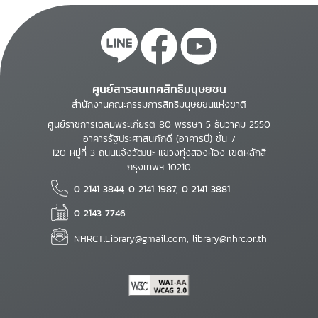
ศูนย์สารสนเทศสิทธิมนุษยชน
สำนักงานคณะกรรมการสิทธิมนุษยชนแห่งชาติ
ศูนย์ราชการเฉลิมพระเกียรติ 80 พรรษา 5 ธันวาคม 2550
อาคารรัฐประศาสนภักดี (อาคารบี) ชั้น 7
120 หมู่ที่ 3 ถนนแจ้งวัฒนะ แขวงทุ่งสองห้อง เขตหลักสี่
กรุงเทพฯ 10210
0 2141 3844, 0 2141 1987, 0 2141 3881
0 2143 7746
NHRCT.Library@gmail.com; library@nhrc.or.th