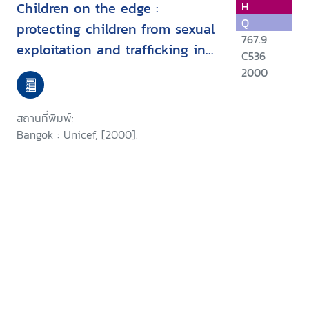
Children on the edge :
H
Q
protecting children from sexual
767.9
exploitation and trafficking in
C536
East Asia and the Pacific
2000
สถานที่พิมพ์:
Bangok : Unicef, [2000].