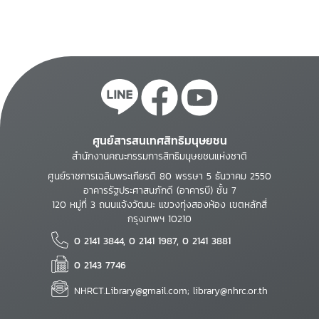
ศูนย์สารสนเทศสิทธิมนุษยชน
สำนักงานคณะกรรมการสิทธิมนุษยชนแห่งชาติ
ศูนย์ราชการเฉลิมพระเกียรติ 80 พรรษา 5 ธันวาคม 2550
อาคารรัฐประศาสนภักดี (อาคารบี) ชั้น 7
120 หมู่ที่ 3 ถนนแจ้งวัฒนะ แขวงทุ่งสองห้อง เขตหลักสี่
กรุงเทพฯ 10210
0 2141 3844, 0 2141 1987, 0 2141 3881
0 2143 7746
NHRCT.Library@gmail.com; library@nhrc.or.th