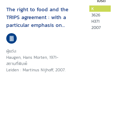
โปรด
The right to food and the
K
3626
TRIPS agreement : with a
H371
particular emphasis on
2007
developing countries' measures
for food production and
distribution
ผู้แต่ง:
Haugen, Hans Morten, 1971-
สถานที่พิมพ์:
Leiden : Martinus Nijhoff, 2007.