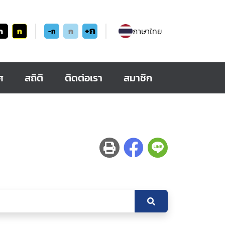
+ก
ก
ก
ก
ภาษาไทย
-ก
ศ
สถิติ
ติดต่อเรา
สมาชิก