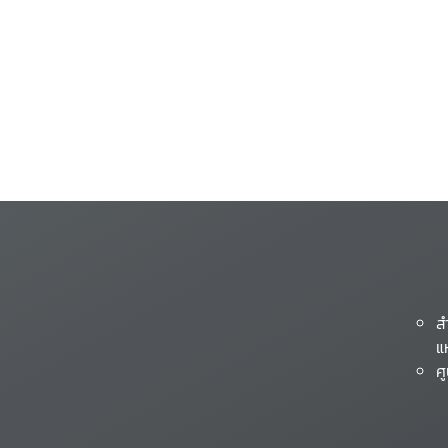
ส
แ
ศ