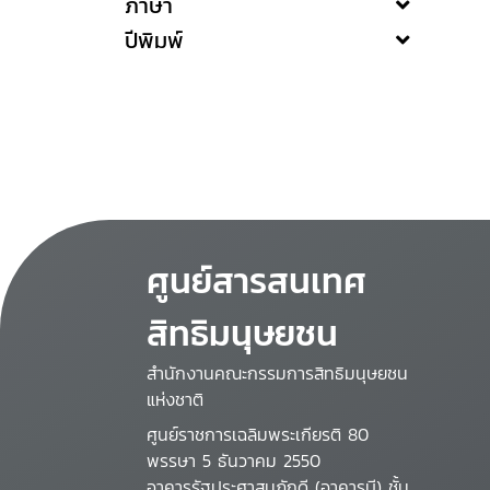
ภาษา
ปีพิมพ์
ศูนย์สารสนเทศ
สิทธิมนุษยชน
สำนักงานคณะกรรมการสิทธิมนุษยชน
แห่งชาติ
ศูนย์ราชการเฉลิมพระเกียรติ 80
พรรษา 5 ธันวาคม 2550
อาคารรัฐประศาสนภักดี (อาคารบี) ชั้น