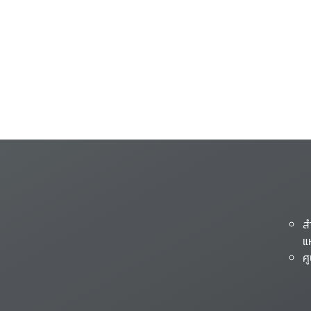
ส
แ
ศ