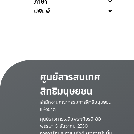
ภาษา
ปีพิมพ์
ศูนย์สารสนเทศ
สิทธิมนุษยชน
สำนักงานคณะกรรมการสิทธิมนุษยชน
แห่งชาติ
ศูนย์ราชการเฉลิมพระเกียรติ 80
พรรษา 5 ธันวาคม 2550
อาคารรัฐประศาสนภักดี (อาคารบี) ชั้น