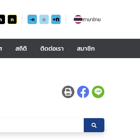
+ก
ก
ก
ก
ภาษาไทย
-ก
ศ
สถิติ
ติดต่อเรา
สมาชิก