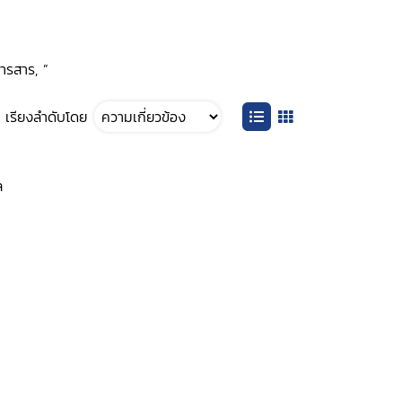
วารสาร, ”
เรียงลำดับโดย
ล