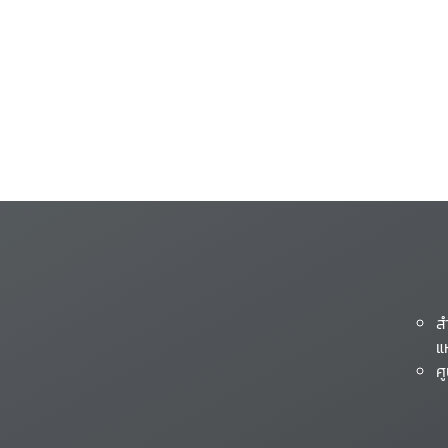
ส
แ
ศ