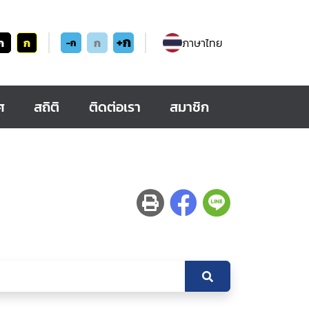
+ก
ก
ก
ก
ภาษาไทย
-ก
ศ
สถิติ
ติดต่อเรา
สมาชิก