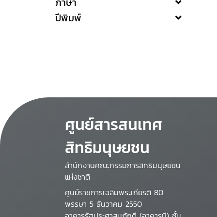
ภาษา
ปีพิมพ์
ศูนย์สารสนเทศ
สิทธิมนุษยชน
สำนักงานคณะกรรมการสิทธิมนุษยชน
แห่งชาติ
ศูนย์ราชการเฉลิมพระเกียรติ 80
พรรษา 5 ธันวาคม 2550
อาคารรัฐประศาสนภักดี (อาคารบี) ชั้น