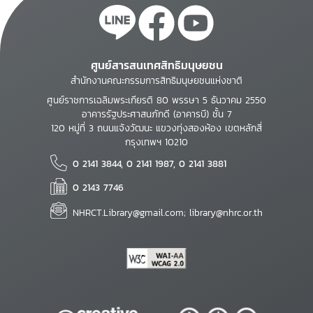
ศูนย์สารสนเทศสิทธิมนุษยชน
สำนักงานคณะกรรมการสิทธิมนุษยชนแห่งชาติ
ศูนย์ราชการเฉลิมพระเกียรติ 80 พรรษา 5 ธันวาคม 2550
อาคารรัฐประศาสนภักดี (อาคารบี) ชั้น 7
120 หมู่ที่ 3 ถนนแจ้งวัฒนะ แขวงทุ่งสองห้อง เขตหลักสี่
กรุงเทพฯ 10210
0 2141 3844, 0 2141 1987, 0 2141 3881
0 2143 7746
NHRCT.Library@gmail.com; library@nhrc.or.th