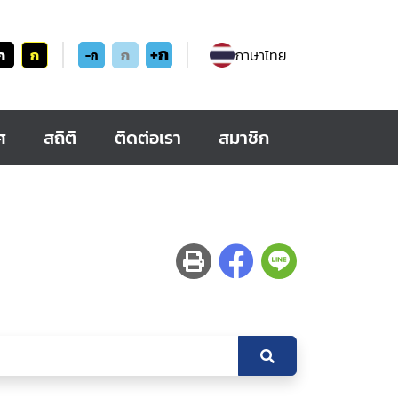
+ก
ก
ก
ก
ภาษาไทย
-ก
ศ
สถิติ
ติดต่อเรา
สมาชิก