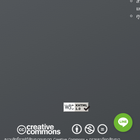
ส
แ
ศ
สงวนสิทธิ์ภายใต้สัญญาอนุญาต Creative Commons •
ดูรายละเอียดสัญญา