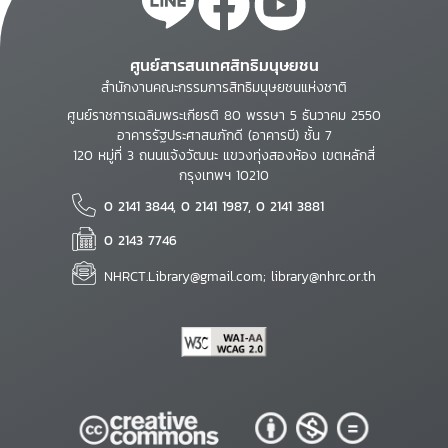
ศูนย์สารสนเทศสิทธิมนุษยชน
สำนักงานคณะกรรมการสิทธิมนุษยชนแห่งชาติ
ศูนย์ราชการเฉลิมพระเกียรติ 80 พรรษา 5 ธันวาคม 2550
อาคารรัฐประศาสนภักดี (อาคารบี) ชั้น 7
120 หมู่ที่ 3 ถนนแจ้งวัฒนะ แขวงทุ่งสองห้อง เขตหลักสี่
กรุงเทพฯ 10210
0 2141 3844, 0 2141 1987, 0 2141 3881
0 2143 7746
NHRCT.Library@gmail.com; library@nhrc.or.th