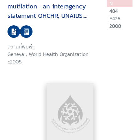
N
mutilation : an interagency
484
statement OHCHR, UNAIDS,
E426
UNDP, UNECA, UNESCO, UNFPA,
2008
UNHCR,UNICEF, UNIFEM, WHO
สถานที่พิมพ์:
Geneva : World Health Organization,
c2008.