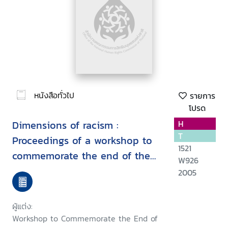
หนังสือทั่วไป
รายการ
โปรด
Dimensions of racism :
H
T
Proceedings of a workshop to
1521
commemorate the end of the
W926
United Nations third decade to
2005
combat racism and racial
discrimination, Paris, 19-20
ผู้แต่ง:
February 2003
Workshop to Commemorate the End of