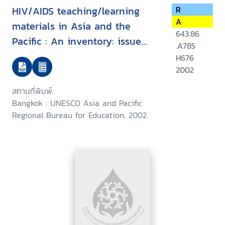
HIV/AIDS teaching/learning
R
A
materials in Asia and the
643.86
Pacific : An inventory: issue
.A785
1,2002
H676
2002
สถานที่พิมพ์:
Bangkok : UNESCO Asia and Pacific
Regional Bureau for Education, 2002.