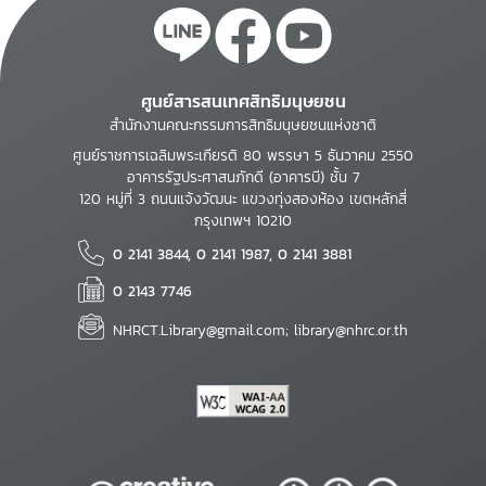
ศูนย์สารสนเทศสิทธิมนุษยชน
สำนักงานคณะกรรมการสิทธิมนุษยชนแห่งชาติ
ศูนย์ราชการเฉลิมพระเกียรติ 80 พรรษา 5 ธันวาคม 2550
อาคารรัฐประศาสนภักดี (อาคารบี) ชั้น 7
120 หมู่ที่ 3 ถนนแจ้งวัฒนะ แขวงทุ่งสองห้อง เขตหลักสี่
กรุงเทพฯ 10210
0 2141 3844, 0 2141 1987, 0 2141 3881
0 2143 7746
NHRCT.Library@gmail.com; library@nhrc.or.th