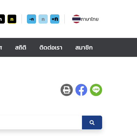
+ก
ก
ก
ก
ภาษาไทย
-ก
ศ
สถิติ
ติดต่อเรา
สมาชิก