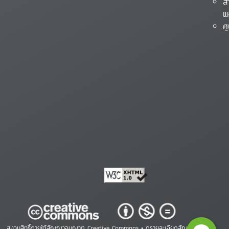
ส
แ
ศ
สงวนสิทธิ์ภายใต้สัญญาอนุญาต Creative Commons •
ดูรายละเอียดสัญญา