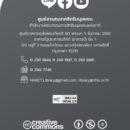
ศูนย์สารสนเทศสิทธิมนุษยชน
สำนักงานคณะกรรมการสิทธิมนุษยชนแห่งชาติ
ศูนย์ราชการเฉลิมพระเกียรติ 80 พรรษา 5 ธันวาคม 2550
อาคารรัฐประศาสนภักดี (อาคารบี) ชั้น 7
120 หมู่ที่ 3 ถนนแจ้งวัฒนะ แขวงทุ่งสองห้อง เขตหลักสี่
กรุงเทพฯ 10210
0 2141 3844, 0 2141 1987, 0 2141 3881
0 2143 7746
NHRCT.Library@gmail.com; library@nhrc.or.th