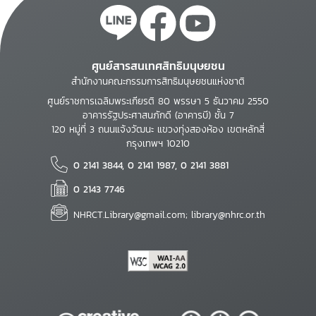
ศูนย์สารสนเทศสิทธิมนุษยชน
สำนักงานคณะกรรมการสิทธิมนุษยชนแห่งชาติ
ศูนย์ราชการเฉลิมพระเกียรติ 80 พรรษา 5 ธันวาคม 2550
อาคารรัฐประศาสนภักดี (อาคารบี) ชั้น 7
120 หมู่ที่ 3 ถนนแจ้งวัฒนะ แขวงทุ่งสองห้อง เขตหลักสี่
กรุงเทพฯ 10210
0 2141 3844, 0 2141 1987, 0 2141 3881
0 2143 7746
NHRCT.Library@gmail.com; library@nhrc.or.th