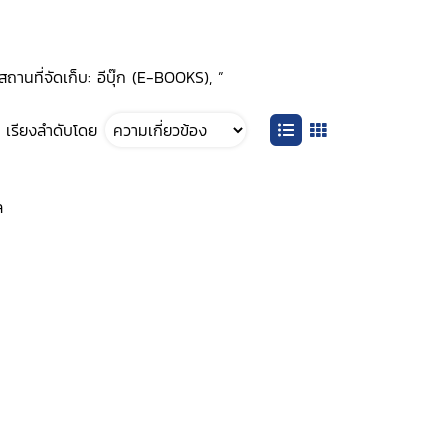
นที่จัดเก็บ: อีบุ๊ก (E-BOOKS), ”
เรียงลำดับโดย
ล