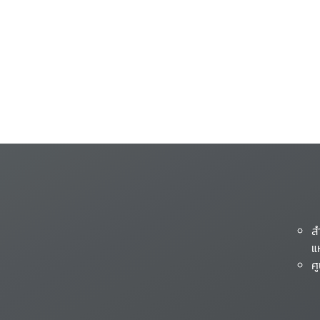
ส
แ
ศ