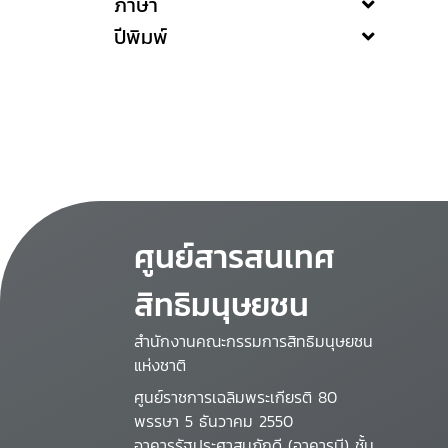
ภาษา
ปีพิมพ์
ศูนย์สารสนเทศ
สิทธิมนุษยชน
สำนักงานคณะกรรมการสิทธิมนุษยชน
แห่งชาติ
ศูนย์ราชการเฉลิมพระเกียรติ 80
พรรษา 5 ธันวาคม 2550
อาคารรัฐประศาสนภักดี (อาคารบี) ชั้น