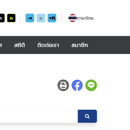
+ก
ก
ก
ก
ภาษาไทย
-ก
ศ
สถิติ
ติดต่อเรา
สมาชิก