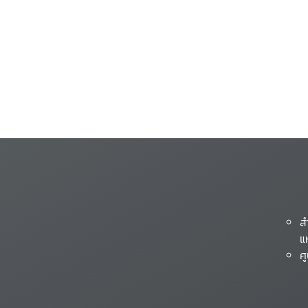
ส
แ
ศ