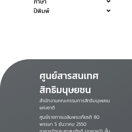
ภาษา
ปีพิมพ์
ศูนย์สารสนเทศ
สิทธิมนุษยชน
สำนักงานคณะกรรมการสิทธิมนุษยชน
แห่งชาติ
ศูนย์ราชการเฉลิมพระเกียรติ 80
พรรษา 5 ธันวาคม 2550
อาคารรัฐประศาสนภักดี (อาคารบี) ชั้น