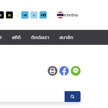
+ก
ก
ก
ก
ภาษาไทย
-ก
ศ
สถิติ
ติดต่อเรา
สมาชิก