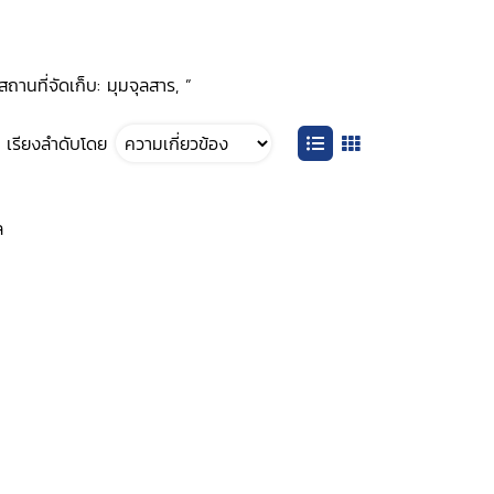
นที่จัดเก็บ: มุมจุลสาร, ”
เรียงลำดับโดย
ล