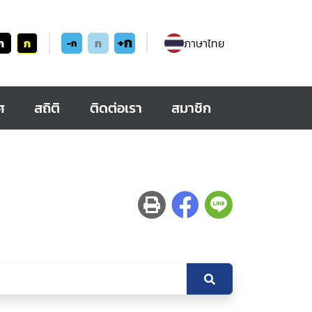
+ก
ก
ก
ก
ภาษาไทย
-ก
ศ
สถิติ
ติดต่อเรา
สมาชิก