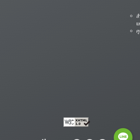
ส
แ
ศ