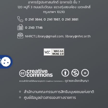
อาคารรัฐประศาสนภักดี (อาคารบี) ชั้น 7
120 หมู่ที่ 3 ถนนแจ้งวัฒนะ แขวงทุ่งสองห้อง เขตหลักสี่
กรุงเทพฯ 10210
0 2141 3844, 0 2141 1987, 0 2141 3881
0 2143 7746
NHRCT.Library@gmail.com; library@nhrc.or.th
้
ดูรายละเอียดสัญญา
สงวนสิทธิ์ภายใต้สัญญาอนุญาต Creative Commons •
สำนักงานคณะกรรมการสิทธิมนุษยชนแห่งชาติ
ศูนย์ข้อมูลข่าวสารของทางราชการ