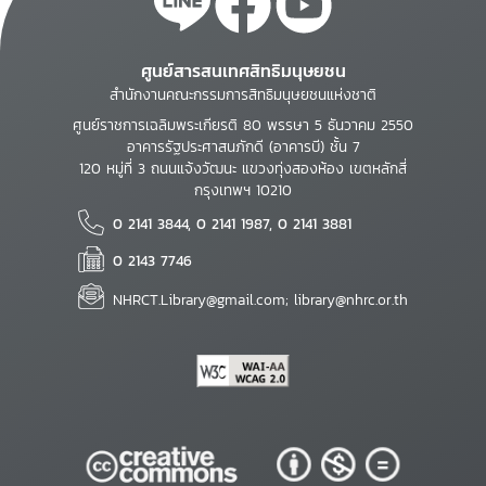
ศูนย์สารสนเทศสิทธิมนุษยชน
สำนักงานคณะกรรมการสิทธิมนุษยชนแห่งชาติ
ศูนย์ราชการเฉลิมพระเกียรติ 80 พรรษา 5 ธันวาคม 2550
อาคารรัฐประศาสนภักดี (อาคารบี) ชั้น 7
120 หมู่ที่ 3 ถนนแจ้งวัฒนะ แขวงทุ่งสองห้อง เขตหลักสี่
กรุงเทพฯ 10210
0 2141 3844, 0 2141 1987, 0 2141 3881
0 2143 7746
NHRCT.Library@gmail.com; library@nhrc.or.th