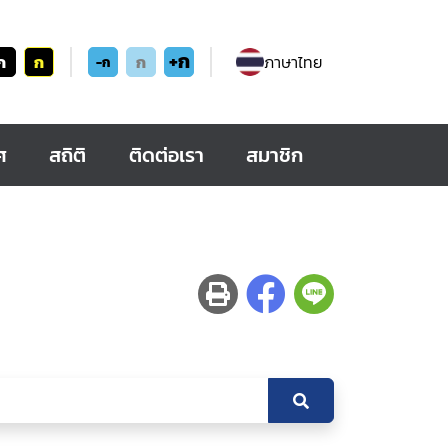
+ก
ก
ก
ก
ภาษาไทย
-ก
ศ
สถิติ
ติดต่อเรา
สมาชิก