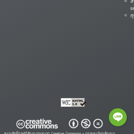
ส
แ
ศ
สงวนสิทธิ์ภายใต้สัญญาอนุญาต Creative Commons •
ดูรายละเอียดสัญญา