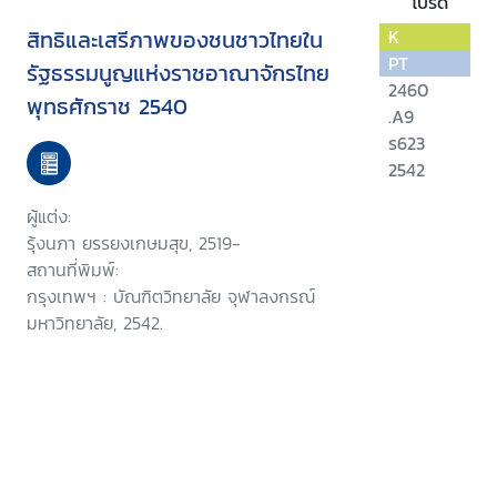
โปรด
สิทธิและเสรีภาพของชนชาวไทยใน
K
PT
รัฐธรรมนูญแห่งราชอาณาจักรไทย
2460
พุทธศักราช 2540
.A9
ร623
2542
ผู้แต่ง:
รุ้งนภา ยรรยงเกษมสุข, 2519-
สถานที่พิมพ์:
กรุงเทพฯ : บัณฑิตวิทยาลัย จุฬาลงกรณ์
มหาวิทยาลัย, 2542.