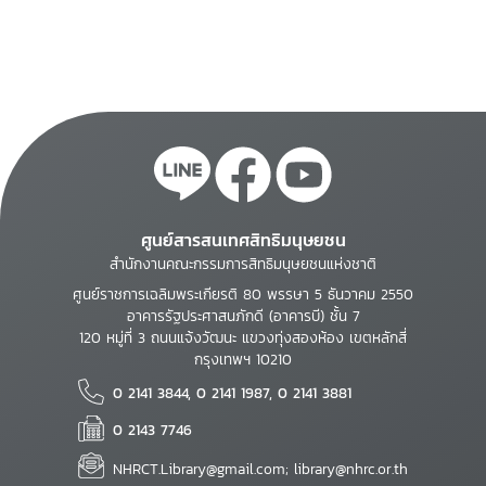
ศูนย์สารสนเทศสิทธิมนุษยชน
สำนักงานคณะกรรมการสิทธิมนุษยชนแห่งชาติ
ศูนย์ราชการเฉลิมพระเกียรติ 80 พรรษา 5 ธันวาคม 2550
อาคารรัฐประศาสนภักดี (อาคารบี) ชั้น 7
120 หมู่ที่ 3 ถนนแจ้งวัฒนะ แขวงทุ่งสองห้อง เขตหลักสี่
กรุงเทพฯ 10210
0 2141 3844, 0 2141 1987, 0 2141 3881
0 2143 7746
NHRCT.Library@gmail.com; library@nhrc.or.th