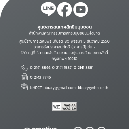
ศูนย์สารสนเทศสิทธิมนุษยชน
สำนักงานคณะกรรมการสิทธิมนุษยชนแห่งชาติ
ศูนย์ราชการเฉลิมพระเกียรติ 80 พรรษา 5 ธันวาคม 2550
อาคารรัฐประศาสนภักดี (อาคารบี) ชั้น 7
120 หมู่ที่ 3 ถนนแจ้งวัฒนะ แขวงทุ่งสองห้อง เขตหลักสี่
กรุงเทพฯ 10210
0 2141 3844, 0 2141 1987, 0 2141 3881
0 2143 7746
NHRCT.Library@gmail.com; library@nhrc.or.th