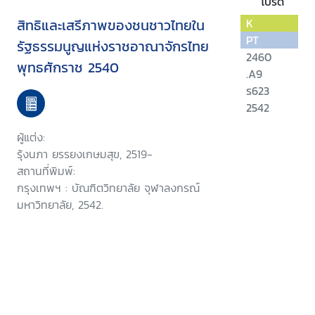
โปรด
สิทธิและเสรีภาพของชนชาวไทยใน
K
PT
รัฐธรรมนูญแห่งราชอาณาจักรไทย
2460
พุทธศักราช 2540
.A9
ร623
2542
ผู้แต่ง:
รุ้งนภา ยรรยงเกษมสุข, 2519-
สถานที่พิมพ์:
กรุงเทพฯ : บัณฑิตวิทยาลัย จุฬาลงกรณ์
มหาวิทยาลัย, 2542.