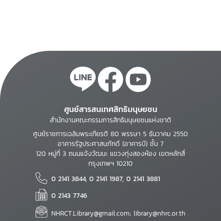
ศูนย์สารสนเทศสิทธิมนุษยชน
สำนักงานคณะกรรมการสิทธิมนุษยชนแห่งชาติ
ศูนย์ราชการเฉลิมพระเกียรติ 80 พรรษา 5 ธันวาคม 2550
อาคารรัฐประศาสนภักดี (อาคารบี) ชั้น 7
120 หมู่ที่ 3 ถนนแจ้งวัฒนะ แขวงทุ่งสองห้อง เขตหลักสี่
กรุงเทพฯ 10210
0 2141 3844, 0 2141 1987, 0 2141 3881
0 2143 7746
NHRCT.Library@gmail.com; library@nhrc.or.th