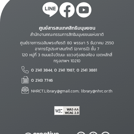
ศูนย์สารสนเทศสิทธิมนุษยชน
สำนักงานคณะกรรมการสิทธิมนุษยชนแห่งชาติ
ศูนย์ราชการเฉลิมพระเกียรติ 80 พรรษา 5 ธันวาคม 2550
อาคารรัฐประศาสนภักดี (อาคารบี) ชั้น 7
120 หมู่ที่ 3 ถนนแจ้งวัฒนะ แขวงทุ่งสองห้อง เขตหลักสี่
กรุงเทพฯ 10210
0 2141 3844, 0 2141 1987, 0 2141 3881
0 2143 7746
NHRCT.Library@gmail.com; library@nhrc.or.th