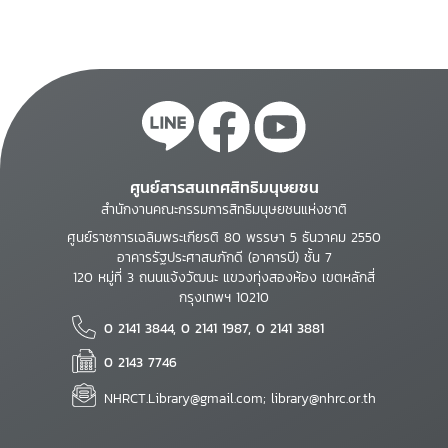
ศูนย์สารสนเทศสิทธิมนุษยชน
สำนักงานคณะกรรมการสิทธิมนุษยชนแห่งชาติ
ศูนย์ราชการเฉลิมพระเกียรติ 80 พรรษา 5 ธันวาคม 2550
อาคารรัฐประศาสนภักดี (อาคารบี) ชั้น 7
120 หมู่ที่ 3 ถนนแจ้งวัฒนะ แขวงทุ่งสองห้อง เขตหลักสี่
กรุงเทพฯ 10210
0 2141 3844, 0 2141 1987, 0 2141 3881
0 2143 7746
NHRCT.Library@gmail.com; library@nhrc.or.th