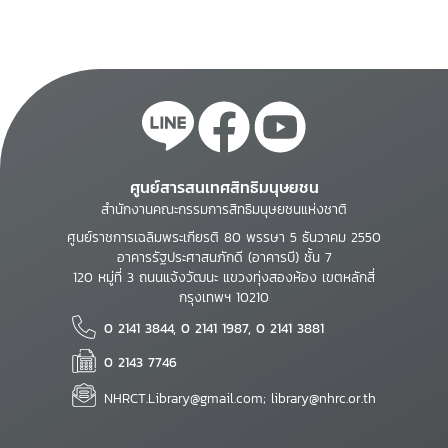
ศูนย์สารสนเทศสิทธิมนุษยชน
สำนักงานคณะกรรมการสิทธิมนุษยชนแห่งชาติ
ศูนย์ราชการเฉลิมพระเกียรติ 80 พรรษา 5 ธันวาคม 2550
อาคารรัฐประศาสนภักดี (อาคารบี) ชั้น 7
120 หมู่ที่ 3 ถนนแจ้งวัฒนะ แขวงทุ่งสองห้อง เขตหลักสี่
กรุงเทพฯ 10210
0 2141 3844, 0 2141 1987, 0 2141 3881
0 2143 7746
NHRCT.Library@gmail.com; library@nhrc.or.th