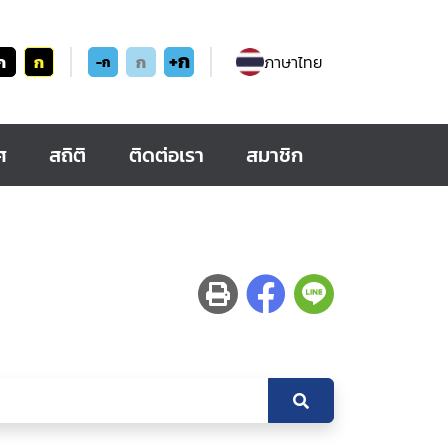
+ก
ก
ก
ก
ภาษาไทย
-ก
ศ
สถิติ
ติดต่อเรา
สมาชิก