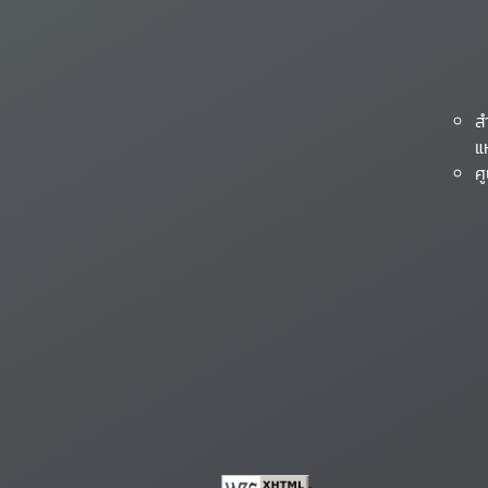
ส
แ
ศ